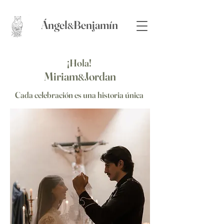
​Ángel
Benjamín
&
¡Hola!
Miriam
Jordan
&
Cada celebración es una historia única