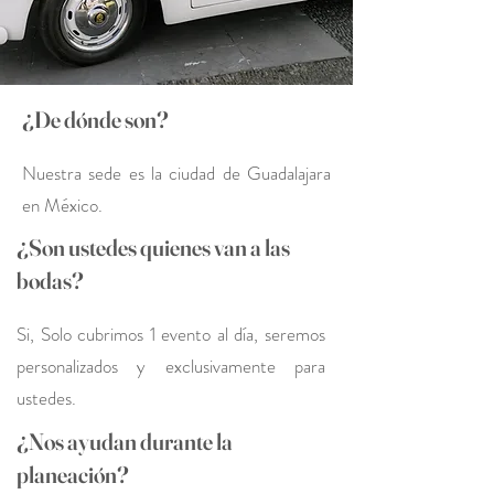
¿De dónde son?
Nuestra sede es la ciudad de Guadalajara
en México.
¿Son ustedes quienes van a las
bodas?
Si, Solo cubrimos 1 evento al día, seremos
personalizados y exclusivamente para
ustedes.
¿Nos ayudan durante la
planeación?