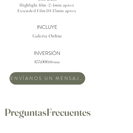
Highlight film -2-4min aprox
Extended Film 10-15min aprox
INCLUYE
Galeria Online
INVERSIÓN
$35,000.
00 mxn
ENVÍANOS UN MENSAJE
PreguntasFrecuentes