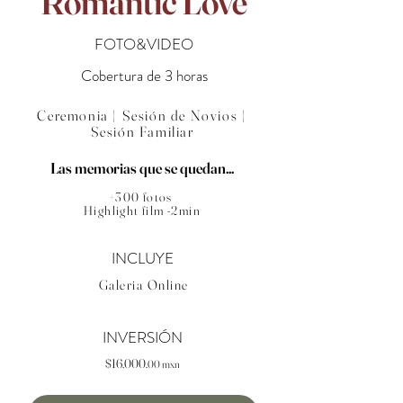
Romantic Love
FOTO&VIDEO
Cobertura de 3 horas
Ceremonia | Sesión de Novios |
Sesión Familiar
Las memorias que se quedan...
+300 fotos
Highlight film -2min
INCLUYE
Galeria Online
INVERSIÓN
$16,000.
00 mxn